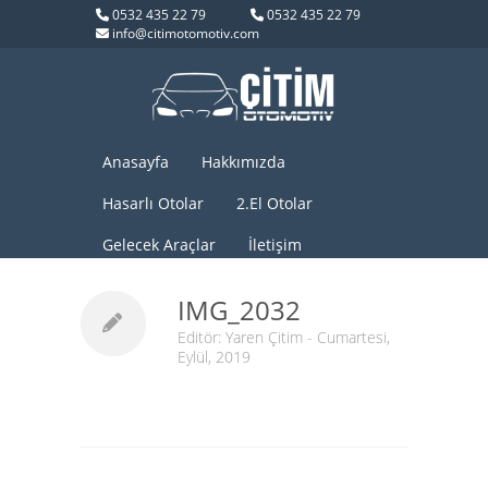
0532 435 22 79
0532 435 22 79
info@citimotomotiv.com
Anasayfa
Hakkımızda
Hasarlı Otolar
2.El Otolar
Gelecek Araçlar
İletişim
IMG_2032
Editör:
Yaren Çitim
- Cumartesi,
Eylül, 2019