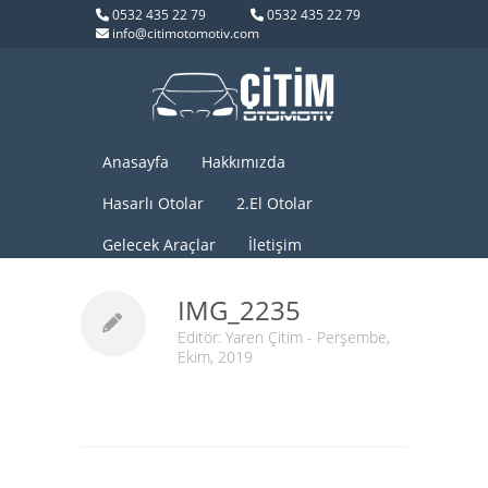
0532 435 22 79
0532 435 22 79
info@citimotomotiv.com
Anasayfa
Hakkımızda
Hasarlı Otolar
2.El Otolar
Gelecek Araçlar
İletişim
IMG_2235
Editör:
Yaren Çitim
- Perşembe,
Ekim, 2019