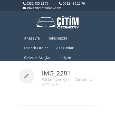
0532 435 22 79
0532 435 22 79
info@citimotomotiv.com
Anasayfa
Hakkımızda
Hasarlı Otolar
2.El Otolar
Gelecek Araçlar
İletişim
IMG_2281
Editör:
Yaren Çitim
- Cumartesi,
Ekim, 2019