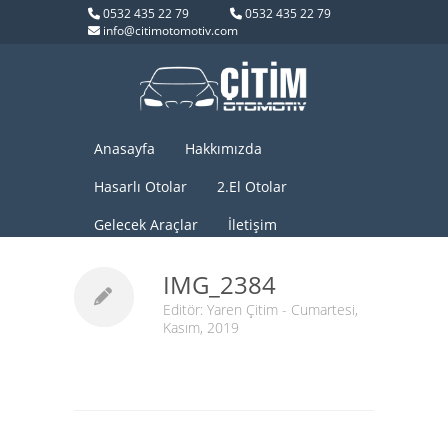
0532 435 22 79
0532 435 22 79
info@citimotomotiv.com
Anasayfa
Hakkımızda
Hasarlı Otolar
2.El Otolar
Gelecek Araçlar
İletişim
IMG_2384
Editör:
Yaren Çitim
- Cumartesi,
Kasım, 2019