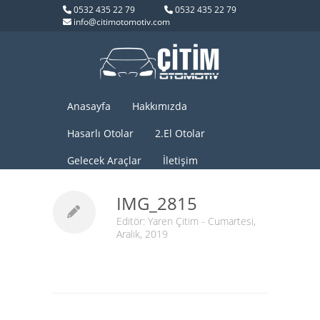
0532 435 22 79
0532 435 22 79
info@citimotomotiv.com
Anasayfa
Hakkımızda
Hasarlı Otolar
2.El Otolar
Gelecek Araçlar
İletişim
IMG_2815
Editör:
Yaren Çitim
- Cumartesi,
Aralık, 2019