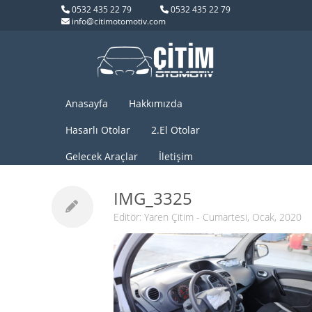
0532 435 22 79
0532 435 22 79
info@citimotomotiv.com
Anasayfa
Hakkımızda
Hasarlı Otolar
2.El Otolar
Gelecek Araçlar
İletişim
IMG_3325
Editör:
Yaren Çitim
- Cumartesi, Ocak, 2020