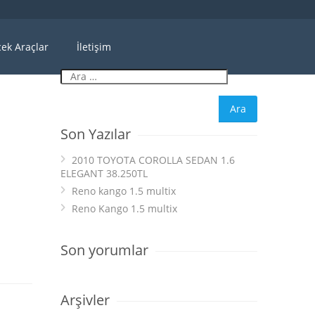
ek Araçlar
İletişim
Son Yazılar
2010 TOYOTA COROLLA SEDAN 1.6
ELEGANT 38.250TL
Reno kango 1.5 multix
Reno Kango 1.5 multix
Son yorumlar
Arşivler