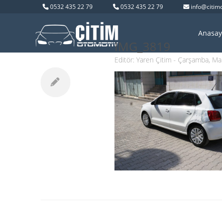
0532 435 22 79
0532 435 22 79
info@citim
Anasay
IMG_3819
Editör:
Yaren Çitim
- Çarşamba, Ma