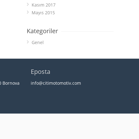
Kasım 2017
Mayıs 2015
Kategoriler
Genel
Eposta
20 Bornova
info@citimotomotiv.com