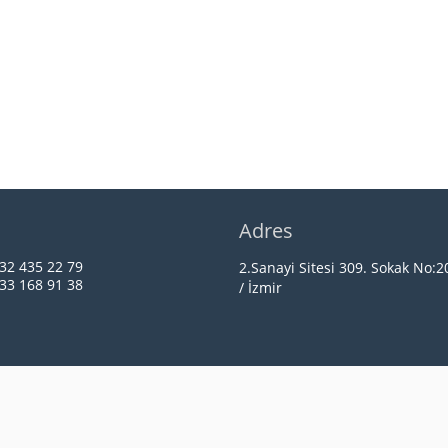
n
Adres
32 435 22 79
2.Sanayi Sitesi 309. Sokak No:
33 168 91 38
/ İzmir