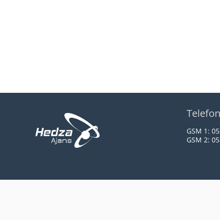
Telefo
GSM 1:
05
GSM 2:
05