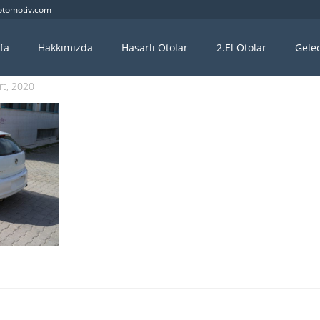
otomotiv.com
fa
Hakkımızda
Hasarlı Otolar
2.El Otolar
Gelec
rt, 2020