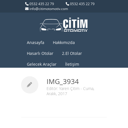
0532 435 22 79
0532 435 22 79
info@citimotomotiv.com
Anasayfa
Hakkımızda
Hasarlı Otolar
2.El Otolar
Gelecek Araçlar
İletişim
IMG_3934
Editör:
Yaren Çitim
- Cuma,
Aralık, 2017