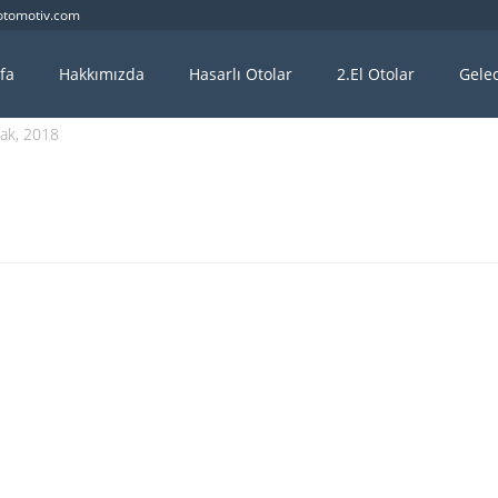
otomotiv.com
fa
Hakkımızda
Hasarlı Otolar
2.El Otolar
Gelec
ak, 2018