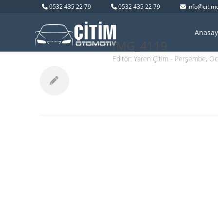
0532 435 22 79
0532 435 22 79
info@citim
Anasay
IMG_4119
Editör:
Yaren Çitim
- Perşembe, Oc