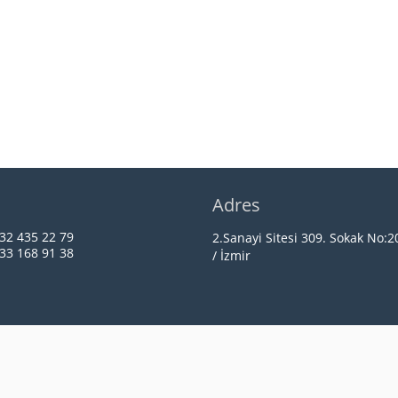
n
Adres
32 435 22 79
2.Sanayi Sitesi 309. Sokak No:
33 168 91 38
/ İzmir