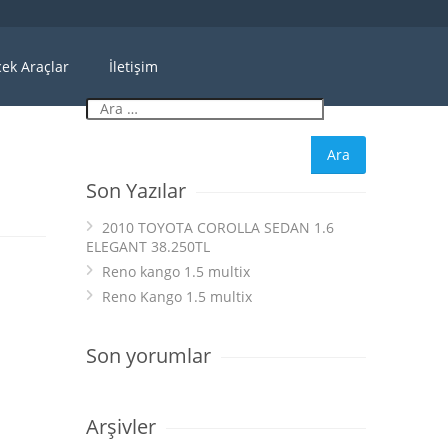
ek Araçlar
İletişim
Son Yazılar
2010 TOYOTA COROLLA SEDAN 1.6
ELEGANT 38.250TL
Reno kango 1.5 multix
Reno Kango 1.5 multix
Son yorumlar
Arşivler