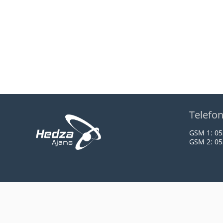
Telefo
GSM 1:
05
GSM 2:
05