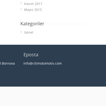
Kasım 2017
Mayıs 2015
Kategoriler
Genel
Eposta
20 Bornova
info@citimotomotiv.com