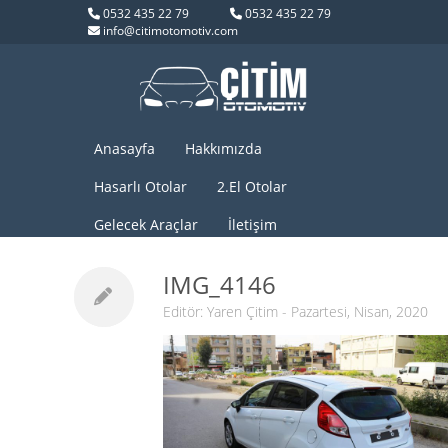
0532 435 22 79
0532 435 22 79
info@citimotomotiv.com
Anasayfa
Hakkımızda
Hasarlı Otolar
2.El Otolar
Gelecek Araçlar
İletişim
IMG_4146
Editör:
Yaren Çitim
- Pazartesi, Nisan, 2020