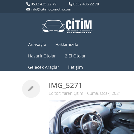
0532 435 22 79
0532 435 22 79
info@citimotomotiv.com
Anasayfa
Hakkımızda
Hasarlı Otolar
2.El Otolar
Gelecek Araçlar
İletişim
IMG_5271
Editör:
Yaren Çitim
- Cuma, Ocak, 2021