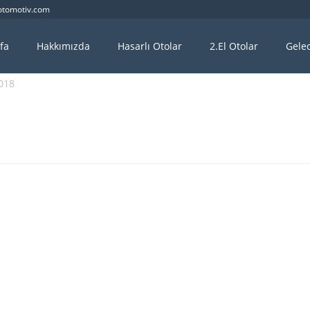
otomotiv.com
fa
Hakkımızda
Hasarlı Otolar
2.El Otolar
Gelec
2018