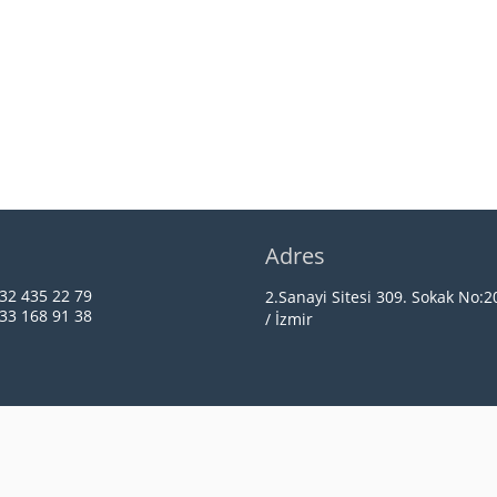
n
Adres
32 435 22 79
2.Sanayi Sitesi 309. Sokak No:
33 168 91 38
/ İzmir