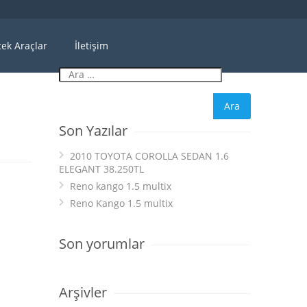
ek Araçlar
İletişim
Son Yazılar
2010 TOYOTA COROLLA SEDAN 1.6
ELEGANT 38.250TL
Reno kango 1.5 multix
Reno Kango 1.5 multix
Son yorumlar
Arşivler