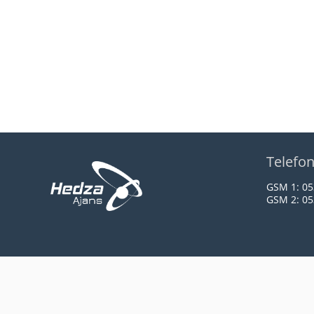
Telefo
GSM 1:
05
GSM 2:
05