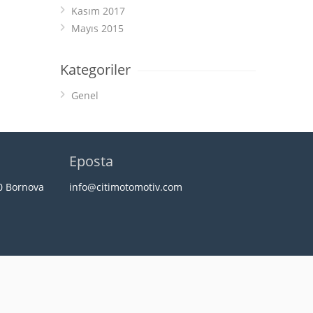
Kasım 2017
Mayıs 2015
Kategoriler
Genel
Eposta
20 Bornova
info@citimotomotiv.com