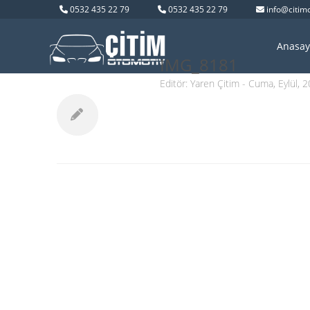
0532 435 22 79
0532 435 22 79
info@citim
Anasay
IMG_8181
Editör:
Yaren Çitim
- Cuma, Eylül, 