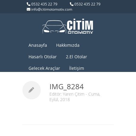
0532 435 22 79
0532 435 22 79
info@citimotomotiv.com
Anasayfa
Hakkımızda
Hasarlı Otolar
2.El Otolar
Gelecek Araçlar
İletişim
IMG_8284
Editör:
Yaren Çitim
- Cuma,
Eylül, 2018