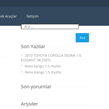
ek Araçlar
İletişim
Son Yazılar
2010 TOYOTA COROLLA SEDAN 1.6
ELEGANT 38.250TL
Reno kango 1.5 multix
Reno Kango 1.5 multix
Son yorumlar
Arşivler