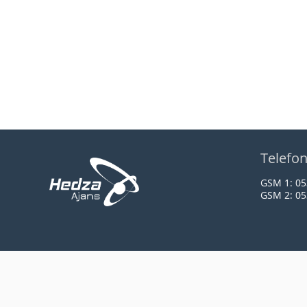
Telefo
GSM 1:
05
GSM 2:
05