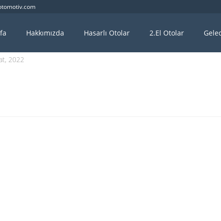
otomotiv.com
fa
Hakkımızda
Hasarlı Otolar
2.El Otolar
Gelec
at, 2022