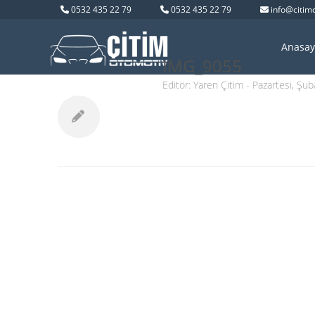
0532 435 22 79
0532 435 22 79
info@citim
Anasay
IMG_9055
Editör:
Yaren Çitim
- Pazartesi, Şub