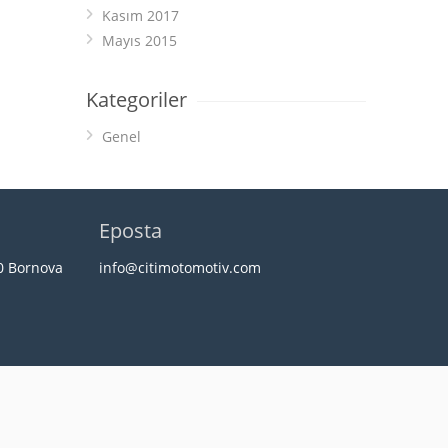
Kasım 2017
Mayıs 2015
Kategoriler
Genel
Eposta
20 Bornova
info@citimotomotiv.com